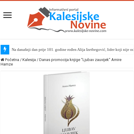
Na današnji dan prije 101. godine rođen Alija Izetbegović, lider koji nije o
Početna
/
Kalesija
/
Danas promocija knjige “Ljubav zauvijek” Amire
Hamze