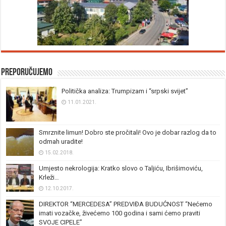
Preporučujemo
Politička analiza: Trumpizam i “srpski svijet”
11.01.2021.
Smrznite limun! Dobro ste pročitali! Ovo je dobar razlog da to
odmah uradite!
15.02.2018.
Umjesto nekrologija: Kratko slovo o Taljiću, Ibrišimoviću,
Krleži…
12.10.2017.
DIREKTOR “MERCEDESA” PREDVIĐA BUDUĆNOST “Nećemo
imati vozačke, živećemo 100 godina i sami ćemo praviti
SVOJE CIPELE”