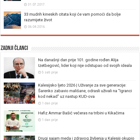
31.07.2017.
33 mudrih kineskih citata koji će vam pomoći da bolje
razumijete život
06.04.2016.
Zadnji članci
Na današnji dan prije 101. godine rođen Alija
Izetbegović, lider koji nije odstupao od svojih ideala
5 sati prije
Kalesijsko ljeto 2026 | Uživanje za sve generacije:
Šarenko zabavio mališane, odrasli uživali na “Igranci
kod nekad” uz nastup KUD-ova
1 dan prije
Hafiz Ammar Bašić večeras na tribini u Kikačima
1 dan prije
Drugi sajam meda i zdravog življenja u Kalesiji okupio