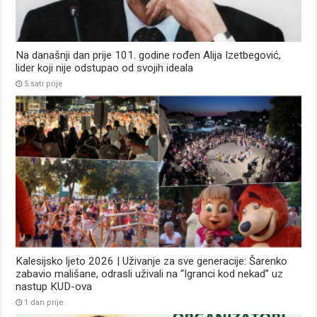
Na današnji dan prije 101. godine rođen Alija Izetbegović,
lider koji nije odstupao od svojih ideala
5 sati prije
Kalesijsko ljeto 2026 | Uživanje za sve generacije: Šarenko
zabavio mališane, odrasli uživali na “Igranci kod nekad” uz
nastup KUD-ova
1 dan prije