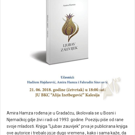
Amira Hamza rođena je u Gradačcu, školovala se u Bosni i
Njemačkoj gdje živi i radi od 1993. godine. Poeziju piše od rane
svoje mladosti. Knjiga “Ljubav zauvijek” prva je publicirana knjiga
ove autorice i trebalo joj je dugo vremena , kako i sama kaže, da