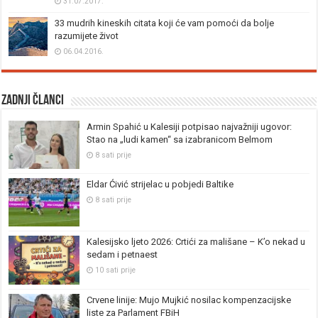
31.07.2017.
33 mudrih kineskih citata koji će vam pomoći da bolje
razumijete život
06.04.2016.
Zadnji članci
Armin Spahić u Kalesiji potpisao najvažniji ugovor:
Stao na „ludi kamen“ sa izabranicom Belmom
8 sati prije
Eldar Ćivić strijelac u pobjedi Baltike
8 sati prije
Kalesijsko ljeto 2026: Crtići za mališane – K’o nekad u
sedam i petnaest
10 sati prije
Crvene linije: Mujo Mujkić nosilac kompenzacijske
liste za Parlament FBiH