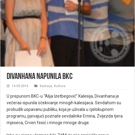
Divanhana napunila BKC
14.09.2014.
Kalesija
,
Kultura
U prepunom BKC-u “Alija Izetbegović” Kalesija, Divanhana je
večeras ispunila očekivanje mnogih kalesijaca. Sevdahom su
probudili uspavanu publiku, koja je uživala u cjelokupnom
programu, pjevajući poznate sevdalinke Emina, Zvijezda tjera
mjeseca, Crven fesić i mnoge mnoge druge.