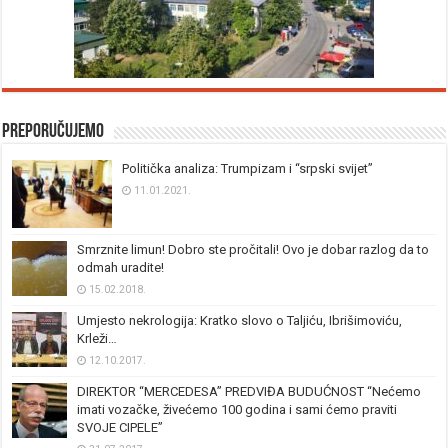
Preporučujemo
Politička analiza: Trumpizam i “srpski svijet”
11.01.2021.
Smrznite limun! Dobro ste pročitali! Ovo je dobar razlog da to
odmah uradite!
15.02.2018.
Umjesto nekrologija: Kratko slovo o Taljiću, Ibrišimoviću,
Krleži…
12.10.2017.
DIREKTOR “MERCEDESA” PREDVIĐA BUDUĆNOST “Nećemo
imati vozačke, živećemo 100 godina i sami ćemo praviti
SVOJE CIPELE”