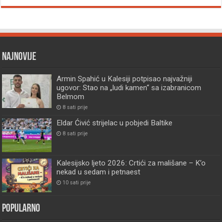
Najnovije
Armin Spahić u Kalesiji potpisao najvažniji
ugovor: Stao na „ludi kamen“ sa izabranicom
Belmom
8 sati prije
Eldar Ćivić strijelac u pobjedi Baltike
8 sati prije
Kalesijsko ljeto 2026: Crtići za mališane – K’o
nekad u sedam i petnaest
10 sati prije
Popularno