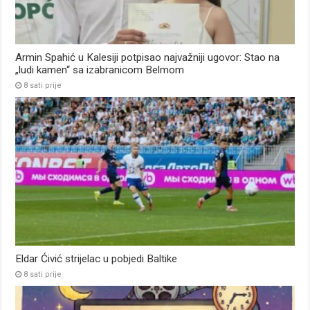
Armin Spahić u Kalesiji potpisao najvažniji ugovor: Stao na
„ludi kamen“ sa izabranicom Belmom
8 sati prije
Eldar Ćivić strijelac u pobjedi Baltike
8 sati prije